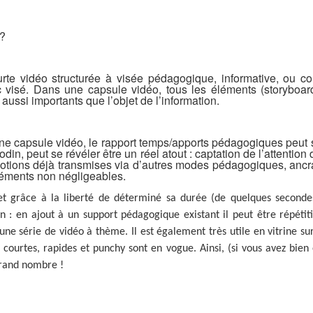
 ?
te vidéo structurée à visée pédagogique, informative, ou co
 visé. Dans une capsule vidéo, tous les éléments (storyboard,
aussi importants que l’objet de l’information.
ne capsule vidéo, le rapport temps/apports pédagogiques peut s’a
din, peut se révéler être un réel atout : captation de l’attenti
 notions déjà transmises via d’autres modes pédagogiques, ancra
léments non négligeables.
 et grâce à la liberté de déterminé sa durée (de quelques seconde
ion : en ajout à un support pédagogique existant il peut être répétit
une série de vidéo à thème. Il est également très utile en vitrine sur
 courtes, rapides et punchy sont en vogue. Ainsi, (si vous avez bien
grand nombre !