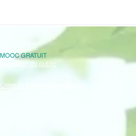
MOOC GRATUIT
Captation du public
Créer et faire vivre un réseau